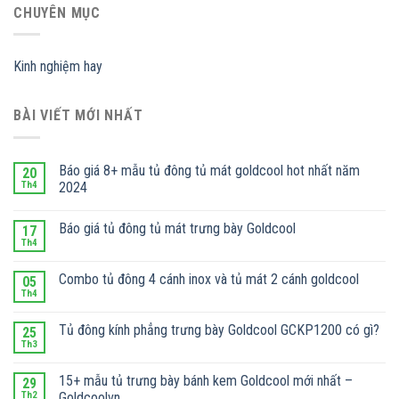
CHUYÊN MỤC
Kinh nghiệm hay
BÀI VIẾT MỚI NHẤT
Báo giá 8+ mẫu tủ đông tủ mát goldcool hot nhất năm
20
Th4
2024
Báo giá tủ đông tủ mát trưng bày Goldcool
17
Th4
Combo tủ đông 4 cánh inox và tủ mát 2 cánh goldcool
05
Th4
Tủ đông kính phẳng trưng bày Goldcool GCKP1200 có gì?
25
Th3
15+ mẫu tủ trưng bày bánh kem Goldcool mới nhất –
29
Th2
Goldcoolvn