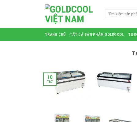
Skip
to
Search
for:
content
TRANG CHỦ
TẤT CẢ SẢN PHẨM GOLDCOOL
TỦ 
T
10
Th7