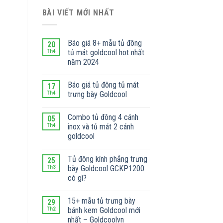
BÀI VIẾT MỚI NHẤT
Báo giá 8+ mẫu tủ đông
20
Th4
tủ mát goldcool hot nhất
năm 2024
Báo giá tủ đông tủ mát
17
Th4
trưng bày Goldcool
Combo tủ đông 4 cánh
05
Th4
inox và tủ mát 2 cánh
goldcool
Tủ đông kính phẳng trưng
25
Th3
bày Goldcool GCKP1200
có gì?
15+ mẫu tủ trưng bày
29
Th2
bánh kem Goldcool mới
nhất – Goldcoolvn