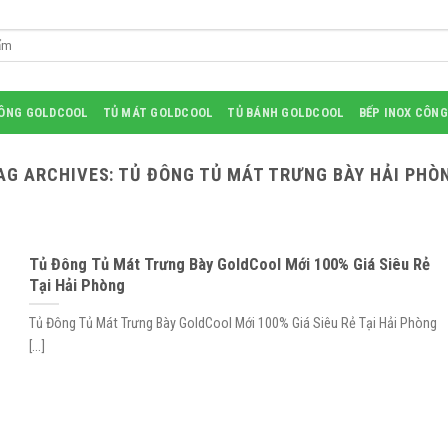
ĐÔNG GOLDCOOL
TỦ MÁT GOLDCOOL
TỦ BÁNH GOLDCOOL
BẾP INOX CÔNG
AG ARCHIVES:
TỦ ĐÔNG TỦ MÁT TRƯNG BÀY HẢI PHÒ
Tủ Đông Tủ Mát Trưng Bày GoldCool Mới 100% Giá Siêu Rẻ
Tại Hải Phòng
Tủ Đông Tủ Mát Trưng Bày GoldCool Mới 100% Giá Siêu Rẻ Tại Hải Phòng
[...]