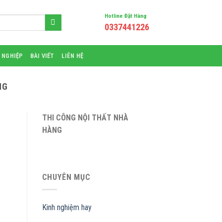
Hotline Đặt Hàng
0337441226
 NGHIỆP
BÀI VIẾT
LIÊN HỆ
NG
THI CÔNG NỘI THẤT NHÀ
HÀNG
CHUYÊN MỤC
Kinh nghiệm hay