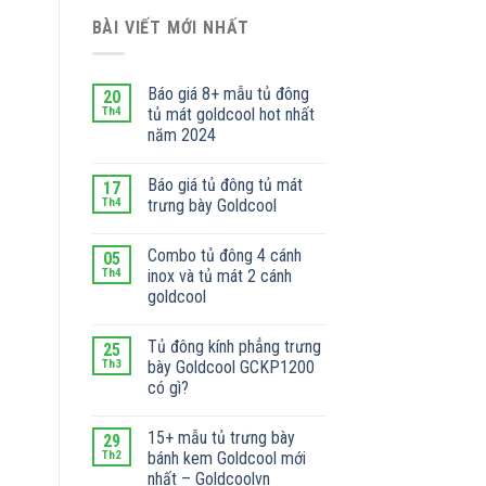
BÀI VIẾT MỚI NHẤT
Báo giá 8+ mẫu tủ đông
20
Th4
tủ mát goldcool hot nhất
năm 2024
Báo giá tủ đông tủ mát
17
Th4
trưng bày Goldcool
Combo tủ đông 4 cánh
05
Th4
inox và tủ mát 2 cánh
goldcool
Tủ đông kính phẳng trưng
25
Th3
bày Goldcool GCKP1200
có gì?
15+ mẫu tủ trưng bày
29
Th2
bánh kem Goldcool mới
nhất – Goldcoolvn