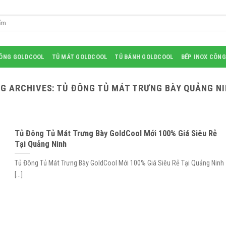
ĐÔNG GOLDCOOL
TỦ MÁT GOLDCOOL
TỦ BÁNH GOLDCOOL
BẾP INOX CÔNG
G ARCHIVES:
TỦ ĐÔNG TỦ MÁT TRƯNG BÀY QUẢNG N
Tủ Đông Tủ Mát Trưng Bày GoldCool Mới 100% Giá Siêu Rẻ
Tại Quảng Ninh
Tủ Đông Tủ Mát Trưng Bày GoldCool Mới 100% Giá Siêu Rẻ Tại Quảng Ninh
[...]