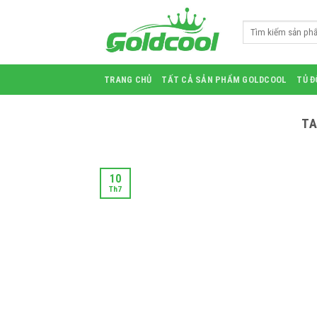
Skip
to
Search
for:
content
TRANG CHỦ
TẤT CẢ SẢN PHẨM GOLDCOOL
TỦ 
TA
10
Th7