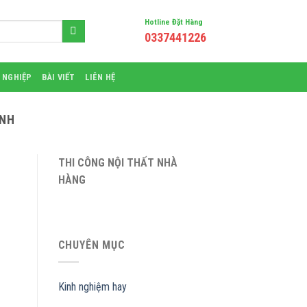
Hotline Đặt Hàng
0337441226
 NGHIỆP
BÀI VIẾT
LIÊN HỆ
INH
THI CÔNG NỘI THẤT NHÀ
HÀNG
CHUYÊN MỤC
Kinh nghiệm hay