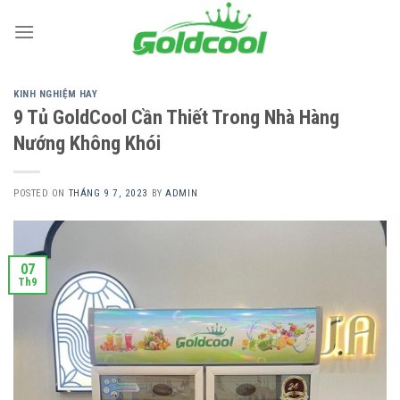
Skip
to
content
KINH NGHIỆM HAY
9 Tủ GoldCool Cần Thiết Trong Nhà Hàng
Nướng Không Khói
POSTED ON
THÁNG 9 7, 2023
BY
ADMIN
07
Th9