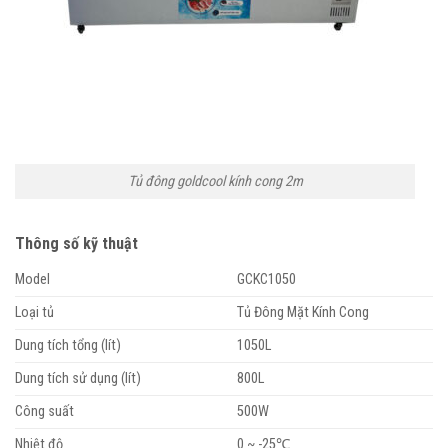
Tủ đông goldcool kính cong 2m
Thông số kỹ thuật
Model
GCKC1050
Loại tủ
Tủ Đông Mặt Kính Cong
Dung tích tổng (lít)
1050L
Dung tích sử dụng (lít)
800L
Công suất
500W
Nhiệt độ
0 ~ -25℃