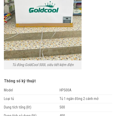
Tủ đông GoldCool 500L siêu tiết kiệm điện
Thông số kỹ thuật
Model
HP500A
Loại tủ
Tủ 1 ngăn đông 2 cánh mở
Dung tích tổng (lít)
500
Dung tích sử dụng (lít)
400