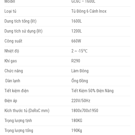
Model
GC6C – 1600L
Loại tủ
Tủ Đông 6 Cánh Inox
Dung tích tổng (lít)
1600L
Dung tích sử dụng (lít)
1200L
Công suất
660W
Nhiệt độ
2 ~ -15℃
Khí gas
R290
Chức năng
Làm Đông
Dàn lạnh
Ống Đồng
Tiết kiệm điện
Tiết Kiệm 50% Điện Năng
Điện áp
220V/50Hz
Kích thước tủ (DxRxC mm)
1800x700x1950
Trọng lượng tịnh
180KG
Trọng lượng tổng
190Kg