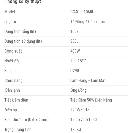
Thông số kỹ thuật
Model
GC4C – 1068L
Loại tủ
Tủ Đông 4 Cánh Inox
Dung tích tổng (lít)
1068L
Dung tích sử dụng (lít)
850L
Công suất
430W
Nhiệt độ
2 ~ -15℃
Khí gas
R290
Chức năng
Làm Đông + Làm Mát
Dàn lạnh
Ống Đồng
Tiết kiệm điện
Tiết Kiệm 50% Điện Năng
Điện áp
220V/50Hz
Kích thước tủ (DxRxC mm)
1200x700x1950
Trọng lượng tịnh
120KG