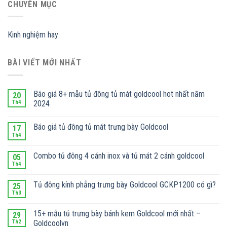
CHUYÊN MỤC
Kinh nghiệm hay
BÀI VIẾT MỚI NHẤT
Báo giá 8+ mẫu tủ đông tủ mát goldcool hot nhất năm
20
Th4
2024
Báo giá tủ đông tủ mát trưng bày Goldcool
17
Th4
Combo tủ đông 4 cánh inox và tủ mát 2 cánh goldcool
05
Th4
Tủ đông kính phẳng trưng bày Goldcool GCKP1200 có gì?
25
Th3
15+ mẫu tủ trưng bày bánh kem Goldcool mới nhất –
29
Th2
Goldcoolvn